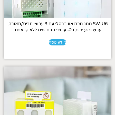
SW-U6 מתג חכם אוניברסלי עם 3 ערוצי תריס/תאורה,
ערוץ מגע יבש, ו 2- ערוצי תרחישים.ללא קו אפס.
מידע נוסף