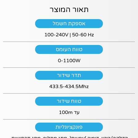
תפקוד האתר
ומבנהו,
תאור המוצר
בהתבסס על
אופן השימוש
אספקת חשמל
באתר.
100-240V | 50-60 Hz
חוויית
טווח העומס
משתמש
כדי שהאתר
0-1100W
יעבוד בצורה
מיטבית, חלק
תדר שידור
מהתוכן
והשירותים (כמו
433.5-434.5Mhz
סרטוני
YouTube, גוגל
טווח שידור
מפס ותכונות
אינטראקטיביות
עד 100m
אחרות) דורשים
שימוש בעוגיות
פונקציונליות.
פונקציונליות
אם לא תאשר/י