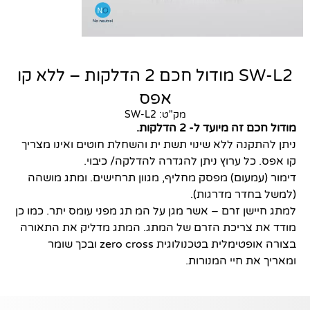
SW-L2 מודול חכם 2 הדלקות – ללא קו
אפס
מק"ט: SW-L2
הכרחי
מודול חכם זה מיועד ל- 2 הדלקות.
קובצי
ניתן להתקנה ללא שינוי תשת ית והשחלת חוטים ואינו מצריך
Cookie אלו
קו אפס. כל ערוץ ניתן להגדרה להדלקה/ כיבוי.
אינם
דימור (עמעום) מפסק מחליף, מגוון תרחישים. ומתג מושהה
אופציונליים.
הם נדרשים
(למשל בחדר מדרגות).
להפעלת
למתג חיישן זרם – אשר מגן על המ תג מפני עומס יתר. כמו כן
האתר.
מודד את צריכת הזרם של המתג. המתג מדליק את התאורה
בצורה אופטימלית בטכנולוגית zero cross ובכך שומר
ומאריך את חיי המנורות.
סטטיסטיקות
כדי שנוכל
לשפר את