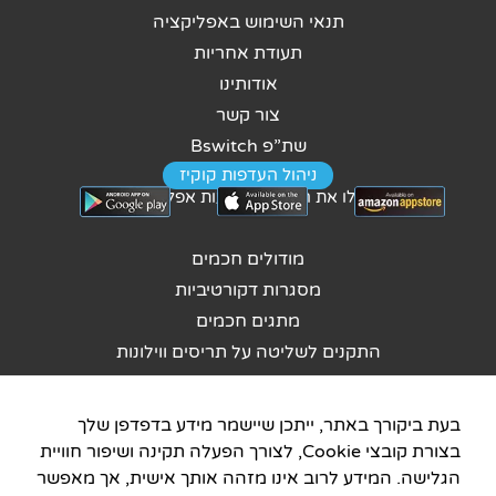
תנאי השימוש באפליקציה
תעודת אחריות
אודותינו
צור קשר
שת”פ Bswitch
ניהול העדפות קוקיז
נהלו את הבית באמצעות אפליקציה
מודולים חכמים
מסגרות דקורטיביות
מתגים חכמים
התקנים לשליטה על תריסים ווילונות
מערכות מרכזיות
התקנים לשליטה על מיזוג
בעת ביקורך באתר, ייתכן שיישמר מידע בדפדפן שלך
סנסורים
בצורת קובצי Cookie, לצורך הפעלה תקינה ושיפור חוויית
התממשקות – לעוזרות קוליות
הגלישה. המידע לרוב אינו מזהה אותך אישית, אך מאפשר