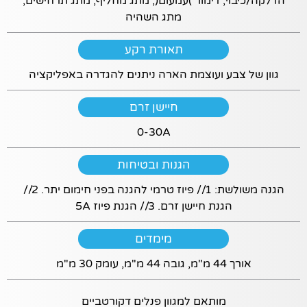
הדלקה/כיבוי, דימור )עמעום(, מתג מחליף, מתג תרחישים,
עוגיות אלו –
חלק
מתג השהיה
מהפונקציות לא
יוצגו.
תאורת רקע
גוון של צבע ועוצמת הארה ניתנים להגדרה באפליקציה
שיווקי
על ידי
חיישן זרם
שיתוף
תחומי
0-30A
העניין
וההתנהגות
הגנות ובטיחות
שלך בעת
ביקורך
הגנה משולשת: 1// פיוז טרמי להגנה בפני חימום יתר. 2//
באתר,
הגנת חיישן זרם. 3// הגנת פיוז 5A
תגדל
ההזדמנות
מימדים
לראות
תוכן
אורך 44 מ"מ, גובה 44 מ"מ, עומק 30 מ"מ
והצעות
מותאמות
אישית.
מותאם למגוון פנלים דקורטביים