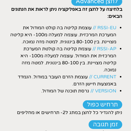
לחצן Advanced
בלחיצה על לחצן זה באפליקציה ניתן לראות את הנתונים
הבאים:
RSSI-EU //
עוצמת קליטה בה קולט המודול את
המערכת המרכזית. עוצמה למעלה מ100- היא קליטה
מצויינת. בין 80-100 ביננונית. למטה מזה נמוכה.
RSSI-AP //
עוצמת קליטה בה קולטת המערכת
המרכזית את המודול. עוצמה למעלה מ100- היא
קליטה מצויינת. בין 80-100 ביננונית. למטה מזה
נמוכה.
CURRENT //
עוצמת הזרם העובר במודול. הנמדד
באמצעות חיישן הזרם.
VERSION //
גרסת תוכנה של המודול.
תרחיש כפול
ניתן להגדיר כל לחצן במתג ל2- תרחישים או מחליפים
זמן תגובה