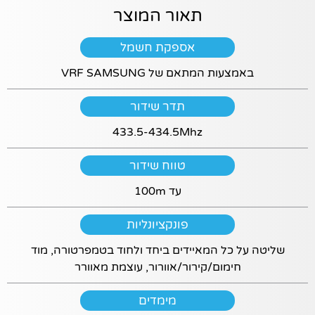
תפקוד האתר
תאור המוצר
ומבנהו,
בהתבסס על
אופן השימוש
אספקת חשמל
באתר.
באמצעות המתאם של VRF SAMSUNG
חוויית
תדר שידור
משתמש
433.5-434.5Mhz
כדי שהאתר
יעבוד בצורה
מיטבית, חלק
טווח שידור
מהתוכן
והשירותים (כמו
עד 100m
סרטוני
YouTube, גוגל
פונקציונליות
מפס ותכונות
אינטראקטיביות
שליטה על כל המאיידים ביחד ולחוד בטמפרטורה, מוד
אחרות) דורשים
חימום/קירור/אוורור, עוצמת מאוורר
שימוש בעוגיות
פונקציונליות.
מימדים
אם לא תאשר/י