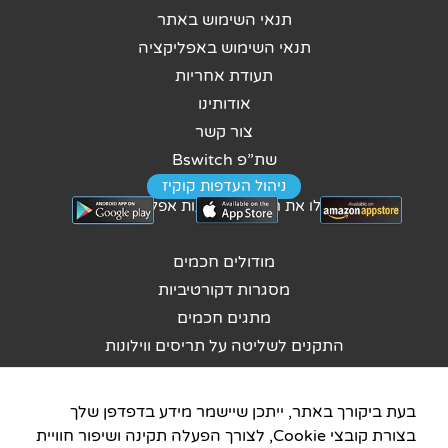
תנאי השימוש באתר
תנאי השימוש באפליקציה
תעודת אחריות
אודותינו
צור קשר
שת”פ Bswitch
ניהול העדפות קוקיז
נהלו את הבית באמצעות אפליקציה
מודולים חכמים
מסגרות דקורטיביות
מתגים חכמים
התקנים לשליטה על תריסים ווילונות
מערכות מרכזיות
התקנים לשליטה על מיזוג
בעת ביקורך באתר, ייתכן שיישמר מידע בדפדפן שלך
סנסורים
בצורת קובצי Cookie, לצורך הפעלה תקינה ושיפור חוויית