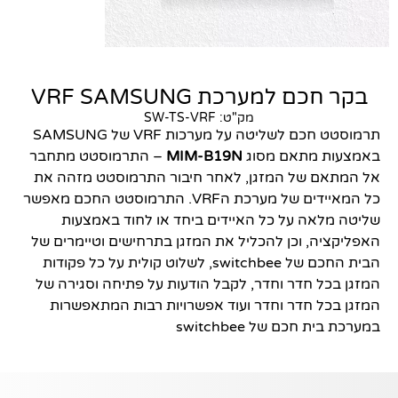
בקר חכם למערכת VRF SAMSUNG
מק"ט: SW-TS-VRF
תרמוסטט חכם לשליטה על מערכות VRF של SAMSUNG
באמצעות מתאם מסוג
MIM-B19N
– התרמוסטט מתחבר
הכרחי
אל המתאם של המזגן, לאחר חיבור התרמוסטט מזהה את
קובצי
Cookie אלו
כל המאיידים של מערכת הVRF. התרמוסטט החכם מאפשר
אינם
שליטה מלאה על כל האיידים ביחד או לחוד באמצעות
אופציונליים.
האפליקציה, וכן להכליל את המזגן בתרחישים וטיימרים של
הם נדרשים
הבית החכם של switchbee, לשלוט קולית על כל פקודות
להפעלת
המזגן בכל חדר וחדר, לקבל הודעות על פתיחה וסגירה של
האתר.
המזגן בכל חדר וחדר ועוד אפשרויות רבות המתאפשרות
במערכת בית חכם של switchbee
סטטיסטיקות
כדי שנוכל
לשפר את