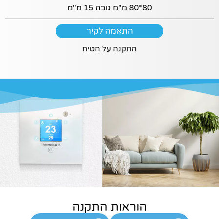
עוגיות אלו –
80*80 מ"מ גובה 15 מ"מ
חלק
מהפונקציות לא
יוצגו.
התאמה לקיר
התקנה על הטיח
שיווקי
על ידי
שיתוף
תחומי
העניין
וההתנהגות
שלך בעת
ביקורך
באתר,
תגדל
ההזדמנות
לראות
תוכן
והצעות
מותאמות
הוראות התקנה
אישית.