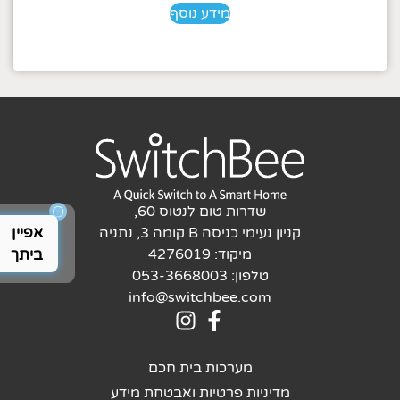
מידע נוסף
שדרות טום לנטוס 60,
אפיין
קניון נעימי כניסה B קומה 3, נתניה
כלי מהיר 
ביתך
מיקוד: 4276019
טלפון: 053-3668003
info@switchbee.com
מערכות בית חכם
מדיניות פרטיות ואבטחת מידע