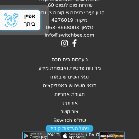
שדרות טום לנטוס 60,
קניון נעימי כניסה B קומה 3, נתניה
אפיין
כלי מהיר לאפיון ה
מיקוד: 4276019
ביתך
טלפון: 053-3668003
info@switchbee.com
מערכות בית חכם
מדיניות פרטיות ואבטחת מידע
תנאי השימוש באתר
תנאי השימוש באפליקציה
תעודת אחריות
אודותינו
צור קשר
שת”פ Bswitch
ניהול העדפות קוקיז
נהלו את הבית באמצעות אפליקציה