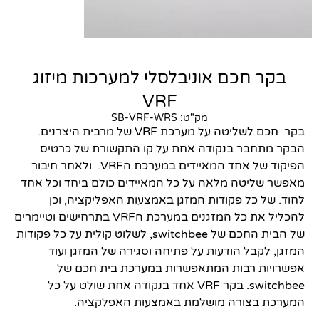
בקר חכם אוניבלסלי למערכות מיזוג
VRF
מק"ט: SB-VRF-WRS
הכרחי
בקר חכם לשליטה על מערכת VRF של מרבית היצרנים.
קובצי
הבקר מתחבר בנקודה אחת על קו התקשורת של כרטיס
Cookie אלו
הפיקוד של אחד המאיידים במערכת הVRF. ולאחר חיבור
אינם
מאפשר שליטה מלאה על כל המאיידים כולם ביחד וכל אחד
אופציונליים.
הם נדרשים
לחוד. של כל פקודות המזגן באמצעות האפליקציה, וכן
להפעלת
להכליל את כל המזגנים במערכת הVRF בתרחישים וטיימרים
האתר.
של הבית החכם של switchbee, לשלוט קולית על כל פקודות
המזגן, לקבל הודעות על פתיחה וסגירה של המזגן ועוד
אפשרויות רבות המתאפשרות במערכת בית חכם של
סטטיסטיקות
switchbee. בקר VRF אחד בנקודה אחת שולט על כל
כדי שנוכל
המערכת בצורה מושלמת באמצעות האפלקציה.
לשפר את