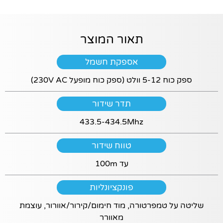
תפקוד האתר
ומבנהו,
בהתבסס על
אופן השימוש
תאור המוצר
באתר.
אספקת חשמל
חוויית
ספק כוח 5-12 וולט (ספק כוח מופעל 230V AC)
משתמש
כדי שהאתר
תדר שידור
יעבוד בצורה
מיטבית, חלק
433.5-434.5Mhz
מהתוכן
והשירותים (כמו
סרטוני
טווח שידור
YouTube, גוגל
עד 100m
מפס ותכונות
אינטראקטיביות
אחרות) דורשים
פונקציונליות
שימוש בעוגיות
פונקציונליות.
שליטה על טמפרטורה, מוד חימום/קירור/אוורור, עוצמת
אם לא תאשר/י
מאוורר