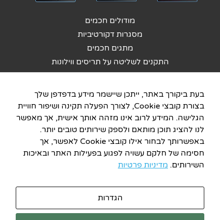
מודולים חכמים
מסגרות דקורטיביות
מתגים חכמים
התקנים לשליטה על תריסים ווילונות
מערכות מרכזיות
התקנים לשליטה על מיזוג
בעת ביקורך באתר, ייתכן שיישמר מידע בדפדפן שלך
סנסורים
בצורת קובצי Cookie, לצורך הפעלה תקינה ושיפור חוויית
התממשקות – לעוזרות קוליות
הגלישה. המידע לרוב אינו מזהה אותך אישית, אך מאפשר
לנו להציג תוכן מותאם ולספק שירותים טובים יותר.
התממשקות – למערכות צד שלישי
באפשרותך לבחור אילו קובצי Cookie לאפשר, אך
מוצרים נוספים לבית חכם
חסימה של חלקם עשויה לפגוע בפעילות האתר ובאיכות
השירותים.
מדיניות פרטיות
פיתוח ותחזוקת אתר
ICDigit.com
הגדרות
2026 © כל הזכויות שמורות לחברת SwitchBee