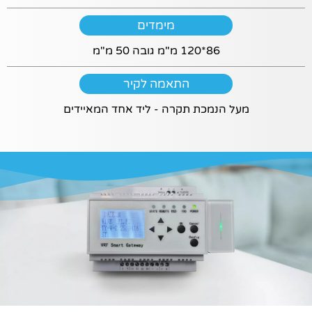
עוגיות אלו –
חלק
מימדים
מהפונקציות לא
יוצגו.
86*120 מ"מ גובה 50 מ"מ
התאמה לקיר
שיווקי
על ידי
מעל הנמכת תקרה - ליד אחד המאיידים
שיתוף
תחומי
העניין
וההתנהגות
שלך בעת
ביקורך
באתר,
תגדל
ההזדמנות
לראות
תוכן
והצעות
מותאמות
אישית.