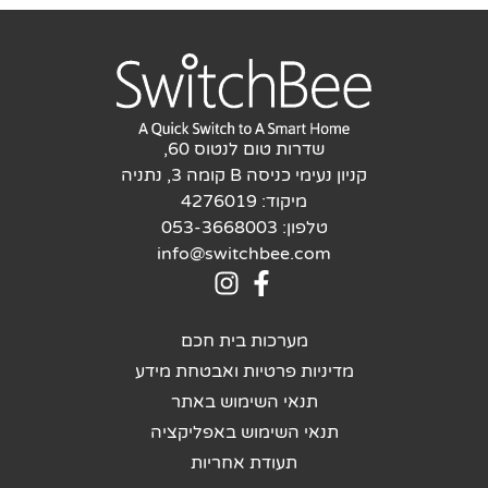
עוגיות אלו –
חלק
מהפונקציות לא
יוצגו.
שיווקי
שדרות טום לנטוס 60,
על ידי
קניון נעימי כניסה B קומה 3, נתניה
שיתוף
מיקוד: 4276019
תחומי
טלפון: 053-3668003
העניין
וההתנהגות
info@switchbee.com
שלך בעת
ביקורך
באתר,
תגדל
מערכות בית חכם
ההזדמנות
מדיניות פרטיות ואבטחת מידע
לראות
תנאי השימוש באתר
תוכן
והצעות
תנאי השימוש באפליקציה
מותאמות
תעודת אחריות
אישית.