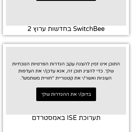
SwitchBee בחדשות ערוץ 2
הכרחי
קובצי
התוכן אינו זמין להצגה עקב הגדרות הפרטיות הנוכחיות
Cookie אלו
אינם
שלך. כדי להציג תוכן זה, אנא עדכן/י את העדפות
אופציונליים.
העוגיות ואשר/י את קטגוריית "חוויית משתמש".
הם נדרשים
להפעלת
בדוק/י את ההגדרות שלך
האתר.
סטטיסטיקות
תערוכת ISE באמסטרדם
כדי שנוכל
לשפר את