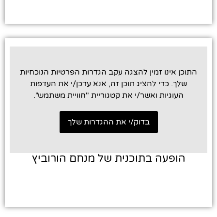
תפקוד האתר
ומבנהו,
בהתבסס על
אופן השימוש
באתר.
חוויית
התוכן אינו זמין להצגה עקב הגדרות הפרטיות הנוכחיות
משתמש
שלך. כדי להציג תוכן זה, אנא עדכן/י את העדפות
כדי שהאתר
העוגיות ואשר/י את קטגוריית "חוויית משתמש".
יעבוד בצורה
מיטבית, חלק
מהתוכן
בדוק/י את ההגדרות שלך
והשירותים (כמו
סרטוני
YouTube, גוגל
הופעה בתוכנית של מנחם הורוביץ
מפס ותכונות
אינטראקטיביות
אחרות) דורשים
שימוש בעוגיות
פונקציונליות.
אם לא תאשר/י