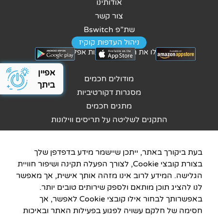
אודותינו
צור קשר
שת”פ Bswitch
ניהול העדפות קוקיז
נהלו את הבית באמצעות אפליקציה
אפיין
כלי מהיר לאפיון ה
מודולים חכמים
ביתך
מסגרות דקורטיביות
מתגים חכמים
התקנים לשליטה על תריסים ווילונות
מערכות מרכזיות
התקנים לשליטה על מיזוג
בעת ביקורך באתר, ייתכן שיישמר מידע בדפדפן שלך
סנסורים
בצורת קובצי Cookie, לצורך הפעלה תקינה ושיפור חוויית
התממשקות – לעוזרות קוליות
הגלישה. המידע לרוב אינו מזהה אותך אישית, אך מאפשר
לנו להציג תוכן מותאם ולספק שירותים טובים יותר.
התממשקות – למערכות צד שלישי
באפשרותך לבחור אילו קובצי Cookie לאפשר, אך
מוצרים נוספים לבית חכם
חסימה של חלקם עשויה לפגוע בפעילות האתר ובאיכות